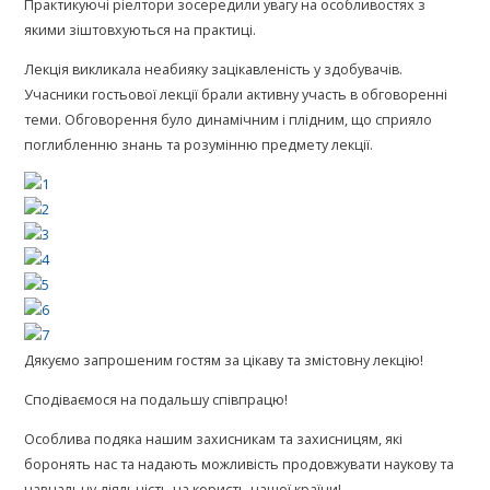
Практикуючі ріелтори зосередили увагу на особливостях з
якими зіштовхуються на практиці.
Лекція викликала неабияку зацікавленість у здобувачів.
Учасники гостьової лекції брали активну участь в обговоренні
теми. Обговорення було динамічним і плідним, що сприяло
поглибленню знань та розумінню предмету лекції.
Дякуємо запрошеним гостям за цікаву та змістовну лекцію!
Сподіваємося на подальшу співпрацю!
Особлива подяка нашим захисникам та захисницям, які
боронять нас та надають можливість продовжувати наукову та
навчальну діяльність на користь нашої країни!