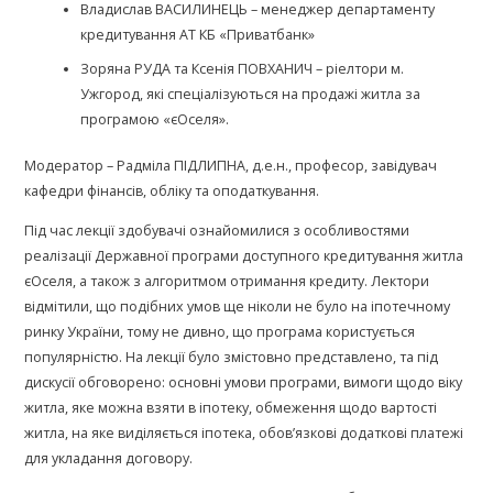
Владислав ВАСИЛИНЕЦЬ – менеджер департаменту
кредитування АТ КБ «Приватбанк»
Зоряна РУДА та Ксенія ПОВХАНИЧ – ріелтори м.
Ужгород, які спеціалізуються на продажі житла за
програмою «єОселя».
Модератор – Радміла ПІДЛИПНА, д.е.н., професор, завідувач
кафедри фінансів, обліку та оподаткування.
Під час лекції здобувачі ознайомилися з особливостями
реалізації Державної програми доступного кредитування житла
єОселя, а також з алгоритмом отримання кредиту. Лектори
відмітили, що подібних умов ще ніколи не було на іпотечному
ринку України, тому не дивно, що програма користується
популярністю. На лекції було змістовно представлено, та під
дискусії обговорено: основні умови програми, вимоги щодо віку
житла, яке можна взяти в іпотеку, обмеження щодо вартості
житла, на яке виділяється іпотека, обов’язкові додаткові платежі
для укладання договору.