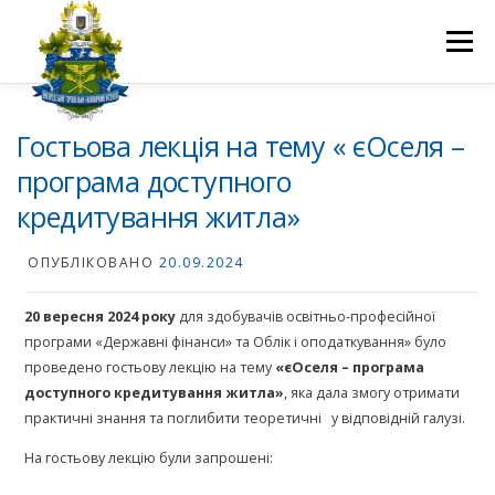
Перейти
до
Меню
вмісту
ПРО НАС
НАУКОВА ДІЯЛЬНІСТЬ
СТУДЕНТУ
Гостьова лекція на тему « єОселя –
програма доступного
кредитування житла»
НОВИНИ
ВСТУП 2026
ВОЛОНТЕРСТВО
КОНТАКТИ
ОПУБЛІКОВАНО
20.09.2024
20 вересня 2024 року
для здобувачів освітньо-професійної
програми «Державні фінанси» та Облік і оподаткування» було
проведено гостьову лекцію на тему
«єОселя – програма
доступного кредитування житла»
, яка дала змогу отримати
практичні знання та поглибити теоретичні у відповідній галузі.
На гостьову лекцію були запрошені: