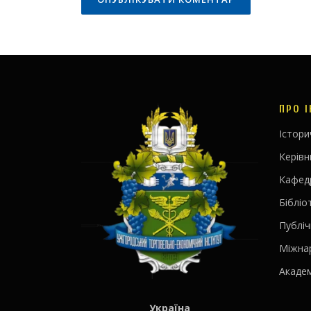
ПРО 
Істори
Керів
Кафед
Бібліо
Публіч
Міжна
Академ
Україна