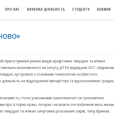
ПРО НАС
НАУКОВА ДІЯЛЬНІСТЬ
СТУДЕНТУ
НОВИНИ
аново»
й приготування різних видів крафтових твердих та м’яких
говельно-економічного інституту ДТЕУ відвідали ОСГ «Баранов
ідповідно зустрілися з головним технологом особистого
діяльність на відродженні вівчарства та вдосконаленні традиц
и можливість стати учасниками захоплюючої гастрономічної
 про історію краю, почули і на власні очі побачили весь механ
х твердих та м’яких сичугових розсільних сирів, типу бринзи,