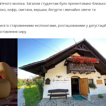
ров’ячого молока. Загалом студентам було презентовано близько
локо, кефір, сметана, вершки, йогурти і звичайно овече та
ся із старовинними експонатами, розташованими у дегустацій
готовлення сиру.