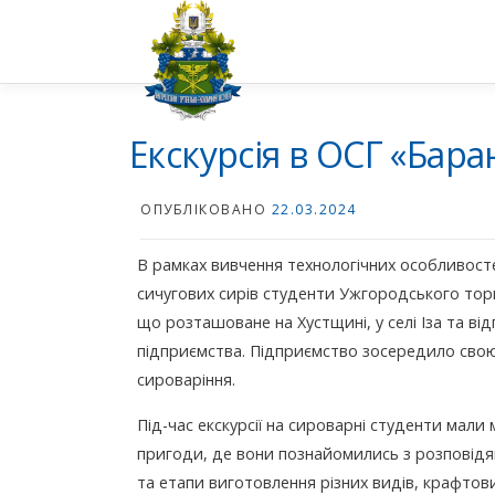
Перейти
до
вмісту
Екскурсія в ОСГ «Бар
ОПУБЛІКОВАНО
22.03.2024
В рамках вивчення технологічних особливосте
сичугових сирів студенти Ужгородського тор
що розташоване на Хустщині, у селі Іза та в
підприємства. Підприємство зосередило свою 
сироваріння.
Під-час екскурсії на сироварні студенти мал
пригоди, де вони познайомились з розповідями
та етапи виготовлення різних видів, крафтови