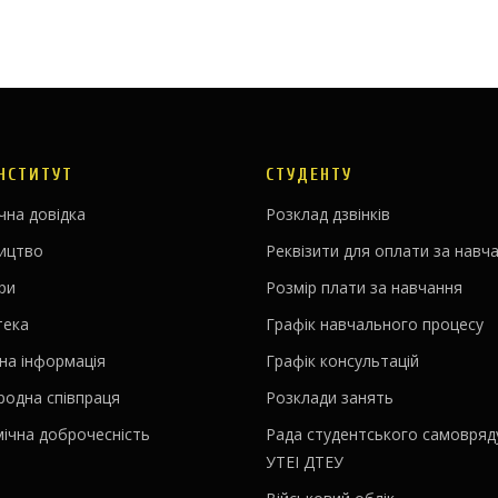
ІНСТИТУТ
СТУДЕНТУ
чна довідка
Розклад дзвінків
ництво
Реквізити для оплати за навч
ри
Розмір плати за навчання
тека
Графік навчального процесу
на інформація
Графік консультацій
родна співпраця
Розклади занять
ічна доброчесність
Рада студентського самовряд
УТЕІ ДТЕУ