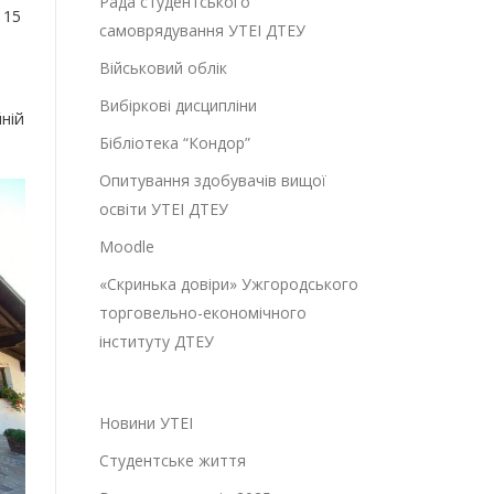
Рада студентського
 15
самоврядування УТЕІ ДТЕУ
Військовий облік
Вибіркові дисципліни
ній
Бібліотека “Кондор”
Опитування здобувачів вищої
освіти УТЕІ ДТЕУ
Moodle
«Скринька довіри» Ужгородського
торговельно-економічного
інституту ДТЕУ
Новини УТЕІ
Студентське життя