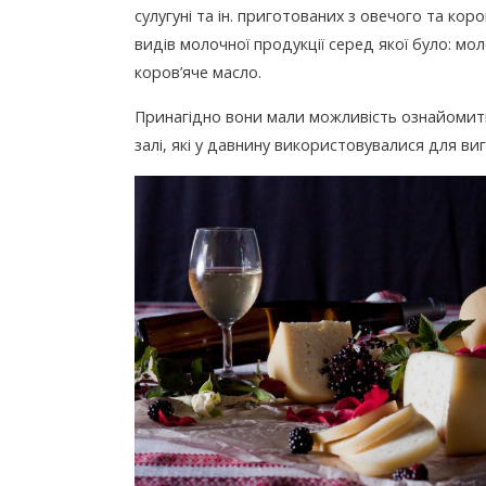
сулугуні та ін. приготованих з овечого та ко
видів молочної продукції серед якої було: мо
коров’яче масло.
Принагідно вони мали можливість ознайомити
залі, які у давнину використовувалися для ви