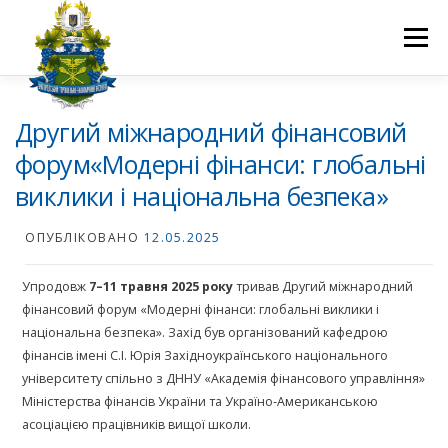
Перейти
до
Меню
вмісту
ПРО НАС
НАУКОВА ДІЯЛЬНІСТЬ
СТУДЕНТУ
Другий міжнародний фінансовий
форум«Модерні фінанси: глобальні
виклики і національна безпека»
НОВИНИ
ВСТУП 2026
ВОЛОНТЕРСТВО
КОНТАКТИ
ОПУБЛІКОВАНО
12.05.2025
Упродовж
7–11 травня 2025 року
тривав Другий міжнародний
фінансовий форум «Модерні фінанси: глобальні виклики і
національна безпека». Захід був організований кафедрою
фінансів імені С.І. Юрія Західноукраїнського національного
університету спільно з ДННУ «Академія фінансового управління»
Міністерства фінансів України та Україно-Американською
асоціацією працівників вищої школи.