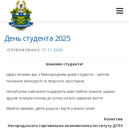
Перейти
до
Меню
вмісту
ПРО НАС
НАУКОВА ДІЯЛЬНІСТЬ
СТУДЕНТУ
День студента 2025
ОПУБЛІКОВАНО
17.11.2025
НОВИНИ
ВСТУП 2026
ВОЛОНТЕРСТВО
КОНТАКТИ
Шановні студенти!
Щиро вітаємо вас з Міжнародним днем студента – святом
пізнання, молодості та творчого зростання.
Нехай роки навчання подарують вам глибокі знання, щирих
друзів та міцну основу до успіху на всіх царинах життя.
Мрійте сміливо, дійте рішуче і вірте у власні сили!
Колектив
Ужгородського торговельно-економічного інституту ДТЕУ