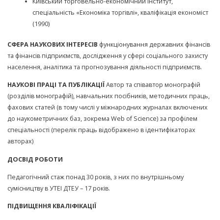
Київський торговельно-економічний інститут,
спеціальність «Економіка торгівлі», кваліфікація економіст
(1990)
СФЕРА НАУКОВИХ ІНТЕРЕСІВ
функціонування державних фінансів
та фінансів підприємств, дослідження у сфері соціального захисту
населення, аналітика та прогнозування діяльності підприємств.
НАУКОВІ ПРАЦІ ТА ПУБЛІКАЦІЇ
Автор та співавтор монографій
(розділів монографій), навчальних посібників, методичних праць,
фахових статей (в тому числі у міжнародних журналах включених
до наукометричних баз, зокрема Web of Science) за профілем
спеціальності (перелік праць відображено в ідентифікаторах
авторах)
ДОСВІД РОБОТИ
Педагогічний стаж понад 30 років, з них по внутрішньому
сумісництву в УТЕІ ДТЕУ – 17 років.
ПІДВИЩЕННЯ КВАЛІФІКАЦІЇ