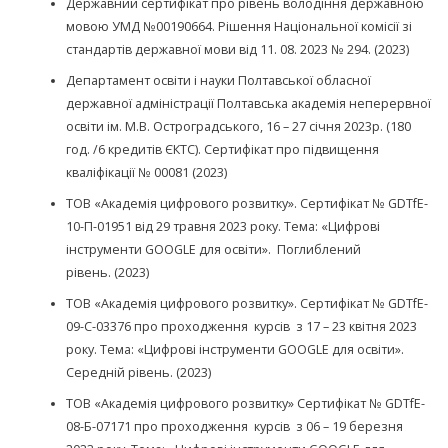
Державний сертифікат про рівень володіння державною
мовою УМД №00190664. Рішення Національної комісії зі
стандартів державної мови від 11. 08. 2023 № 294. (2023)
Департамент освіти і науки Полтавської обласної
державної адміністрації Полтавська академія неперервної
освіти ім. М.В. Остроградського, 16 – 27 січня 2023р. (180
год. /6 кредитів ЄКТС). Сертифікат про підвищення
кваліфікації № 00081 (2023)
ТОВ «Академія цифрового розвитку». Сертифікат № GDTfE-
10-П-01951 від 29 травня 2023 року. Тема: «Цифрові
інструменти GOOGLE для освіти». Поглиблений
рівень. (2023)
ТОВ «Академія цифрового розвитку». Сертифікат № GDTfE-
09-С-03376 про проходження курсів з 17 – 23 квітня 2023
року. Тема: «Цифрові інструменти GOOGLE для освіти».
Середній рівень. (2023)
ТОВ «Академія цифрового розвитку» Сертифікат № GDTfE-
08-Б-07171 про проходження курсів з 06 – 19 березня