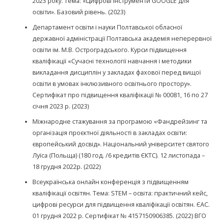
2023 року. Тема: «Цифрові інструменти GOOGLE для
освіти». Базовий рівень. (2023)
Департамент освіти і науки Полтавської обласної
державної адміністрації Полтавська академія неперервної
освіти ім. М.В. Остроградського. Курси підвищення
кваліфікації «Сучасні технології навчання і методики
викладання дисциплін у закладах фахової перед вищої
освіти в умовах інклюзивного освітнього простору».
Сертифікат про підвищення кваліфікації № 00081, 16 по 27
січня 2023 р. (2023)
Міжнародне стажування за програмою «Фандрейзинг та
організація проєктної діяльності в закладах освіти:
європейський досвід». Національний університет святого
Луїса (Польща) (180 год. /6 кредитів ЄКТС). 12 листопада –
18 грудня 2022р. (2022)
Всеукраїнська онлайн конференція з підвищенням
кваліфікації освітян. Тема: STEM – освіта: практичний кейс,
цифрові ресурси для підвищення кваліфікації освітян. ЄАС.
01 грудня 2022 р. Сертифікат № 4157150906385. (2022) ВГО