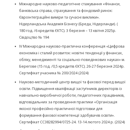
Міжнародне науково-педагогічне стажування «Фінанси,
банківська справа, страхування та фондовий ринок:
Євроінтеграційні виміри та сучасні виклики».
Нідерландська Академія Бізнесу (Бреда, Нідерланди). (
180 год. /6 кредитів ЄКТС). 3 березня – 13 квітня 2025р.
Свідоцтво № 194
IV Міжнародна науково-практична конференція «Цифрова
економіка і сталий розвиток: новітні тенденції у фінансах,
обліку, менеджменті та соціально-поведінкових науках» м.
Берегове (15 год. /0,5 кредитів ЄКТС). 26-27 березня 2024р.
Сертифікат учасника № 200/2024 (2024)
Науково-методичний центр вищої та фахової перед вищої
освіти. Підвищення кваліфікації заступників директорів із
навчально-виробничої роботи, педагогічних працівників,
відповідальних за проведення практики «Організація
якісної професійно-практичної підготовки для
формування фахової компетенції здобувачів освіти».
Сертифікат СС38282994/0725-24. 13-14 лютого 2024 р. (2024)