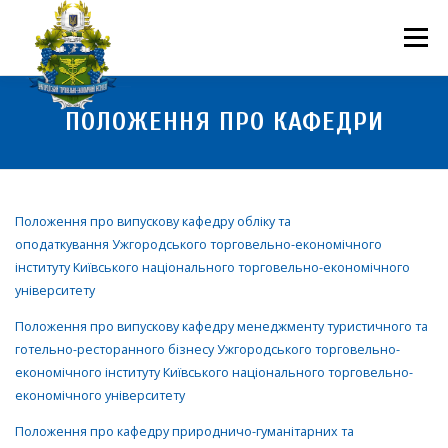
Перейти
до
Меню
вмісту
ПРО НАС
НАУКОВА ДІЯЛЬНІСТЬ
СТУДЕНТУ
ПОЛОЖЕННЯ ПРО КАФЕДРИ
НОВИНИ
ВСТУП 2026
ВОЛОНТЕРСТВО
КОНТАКТИ
Положення про випускову кафедру обліку та
оподаткування Ужгородського торговельно-економічного
інституту Київського національного торговельно-економічного
університету
Положення про випускову кафедру менеджменту туристичного та
готельно-ресторанного бізнесу Ужгородського торговельно-
економічного інституту Київського національного торговельно-
економічного університету
Положення про кафедру природничо-гуманітарних та