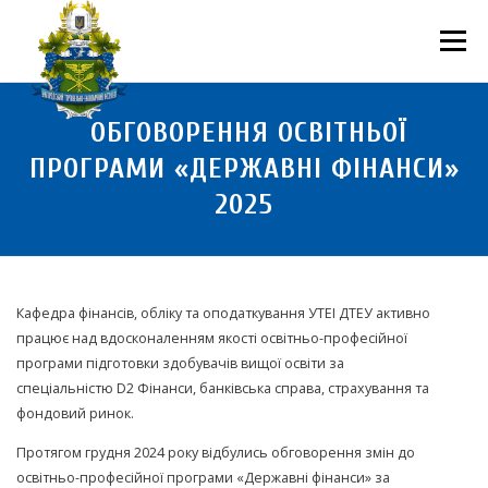
Перейти
до
Меню
вмісту
ПРО НАС
НАУКОВА ДІЯЛЬНІСТЬ
СТУДЕНТУ
ОБГОВОРЕННЯ ОСВІТНЬОЇ
ПРОГРАМИ «ДЕРЖАВНІ ФІНАНСИ»
2025
НОВИНИ
ВСТУП 2026
ВОЛОНТЕРСТВО
КОНТАКТИ
Кафедра фінансів, обліку та оподаткування УТЕІ ДТЕУ активно
працює над вдосконаленням якості освітньо-професійної
програми підготовки здобувачів вищої освіти за
спеціальністю D2 Фінанси, банківська справа, страхування та
фондовий ринок.
Протягом грудня 2024 року відбулись обговорення змін до
освітньо-професійної програми «Державні фінанси» за