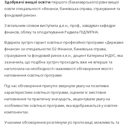
Здобувачі вищої освіти
першого (бакалаврського) рівні вищої
освіти спеціальності «Фінанси, банківська справа, страхування та
фондовий ринок».
З вітальним словом виступила д.е.н., проф., завідувач кафедри
фінансів, обліку та оподаткування Радміла ПІДЛИПНА.
Відкрила зустріч гарант освітньо-професійної програми «Державні
фінанси» за спеціальністю D2 Фінанси, банківська справа,
страхування та фондовий ринок к.е.н., доцент Катерина ІНДУС, яка
зазначила, що подібна зустріч проходить вже не вперше та
наголосила на необхідності і важливості обговорення якості і
наповнення освітньої програми.
Під час обговорення присутні звернули увагу на позитивні
характеристики освітньої програми, оцінили їх змістовне
наповнення та практичну значущість, акцентували увагу на
особливостях освітньої програми, яка відображається у освітніх
компонентах.
Учасники обговорення розглянули усі пропозиції, можливість та