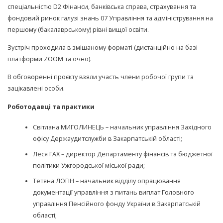
спеціальністю D2 Фінанси, банківська справа, страхування та
фондовий ринок галузі знань 07 Управління та адміністрування на
першому (бакалаврському) рівні вищої освіти.
Зустріч проходила в змішаному форматі (дистанційно на базі
платформи ZOOM та очно).
В обговоренні проєкту взяли участь члени робочої групи та
зацікавлені особи.
Роботодавці та практики
Світлана МИГОЛИНЕЦЬ – начальник управління Західного
офісу Держаудитслужби в Закарпатській області;
Леся ГАХ – директор Департаменту фінансів та бюджетної
політики Ужгородської міської ради;
Тетяна ЛОГІН – начальник відділу опрацювання
документації управління з питань виплат Головного
управління Пенсійного фонду України в Закарпатській
області;