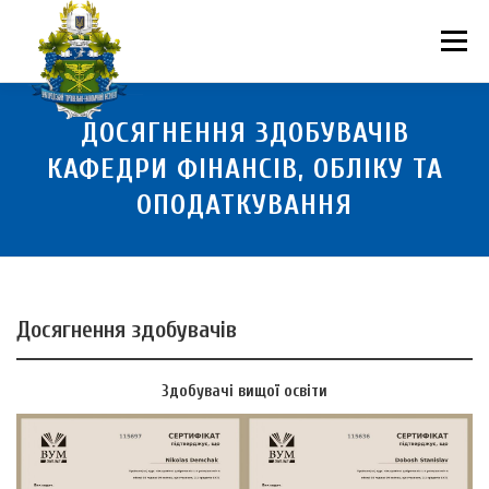
Перейти
до
Меню
вмісту
ПРО НАС
НАУКОВА ДІЯЛЬНІСТЬ
СТУДЕНТУ
ДОСЯГНЕННЯ ЗДОБУВАЧІВ
КАФЕДРИ ФІНАНСІВ, ОБЛІКУ ТА
ОПОДАТКУВАННЯ
НОВИНИ
ВСТУП 2026
ВОЛОНТЕРСТВО
КОНТАКТИ
Досягнення здобувачів
Здобувачі вищої освіти