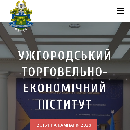
Перейти
до
Меню
вмісту
ПРО НАС
НАУКОВА ДІЯЛЬНІСТЬ
СТУДЕНТУ
УЖГОРОДСЬКИЙ
НОВИНИ
ВСТУП 2026
ВОЛОНТЕРСТВО
КОНТАКТИ
ТОРГОВЕЛЬНО-
ЕКОНОМІЧНИЙ
ІНСТИТУТ
ВСТУПНА КАМПАНІЯ 2026