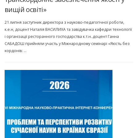
вищій освіті»
21 липня заступник директора з науково-педагогічної роботи,
к.е.н, доцент Наталія ВАСИЛИХА та завідувачка кафедри технології
і організації ресторанного господарства к.т.н..доцент Ганна
САБАДОШ прийняли участь у Міжнародному семінарі «Якість без
кордонів: …